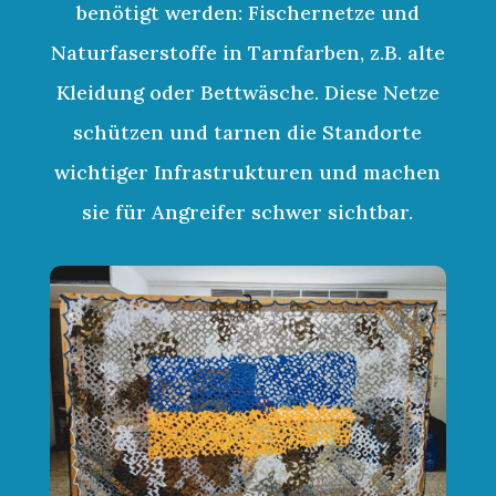
benötigt werden: Fischernetze und
Naturfaserstoffe in Tarnfarben, z.B. alte
Kleidung oder Bettwäsche. Diese Netze
schützen und tarnen die Standorte
wichtiger Infrastrukturen und machen
sie für Angreifer schwer sichtbar.